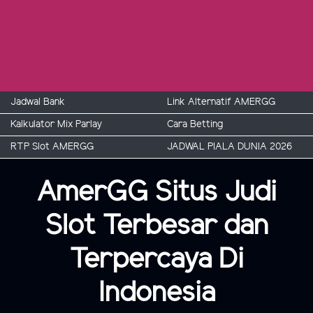
Jadwal Bank
Link Alternatif AMERGG
Kalkulator Mix Parlay
Cara Betting
RTP Slot AMERGG
JADWAL PIALA DUNIA 2026
AmerGG Situs Judi
Slot Terbesar dan
Terpercaya Di
Indonesia