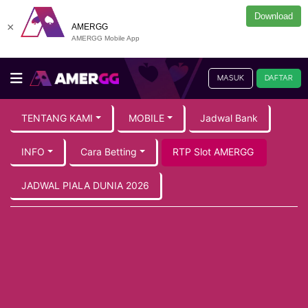
Download
×
AMERGG
AMERGG Mobile App
MASUK
DAFTAR
TENTANG KAMI
MOBILE
Jadwal Bank
INFO
Cara Betting
RTP Slot AMERGG
JADWAL PIALA DUNIA 2026