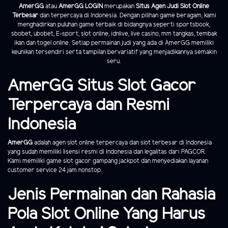
AmerGG
atau
AmerGG LOGIN
merupakan
Situs Agen Judi Slot Online
Terbesar
dan terpercaya di Indonesia. Dengan pilihan game beragam, kami
menghadirkan puluhan game terbaik di bidangnya seperti sportsbook,
sbobet, ubobet, E-sport, slot online, idnlive, live casino, mm tangkas, tembak
ikan dan togel online. Setiap permainan judi yang ada di AmerGG memiliki
keunikan tersendiri serta tampilan bervariatif yang menjadikannya semakin
seru.
AmerGG Situs Slot Gacor
Terpercaya dan Resmi
Indonesia
AmerGG
adalah agen slot online terpercaya dan slot terbesar di Indonesia
yang sudah memiliki lisensi resmi di Indonesia dan legalitas dari PAGCOR.
Kami memiliki game slot gacor gampang jackpot dan menyediakan layanan
customer service 24 jam nonstop.
Jenis Permainan dan Rahasia
Pola Slot Online Yang Harus