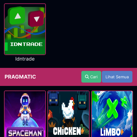
Idntrade
PRAGMATIC
Cari
Lihat Semua