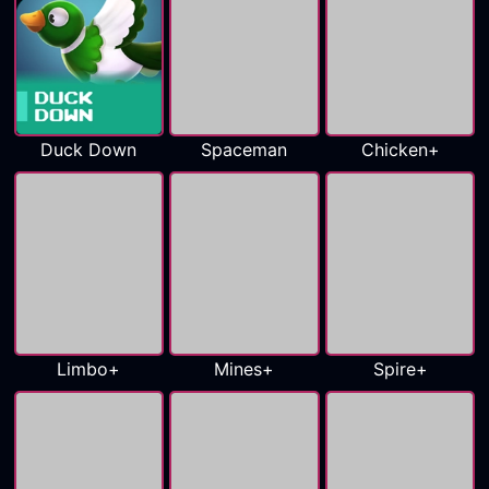
Duck Down
Spaceman
Chicken+
Limbo+
Mines+
Spire+