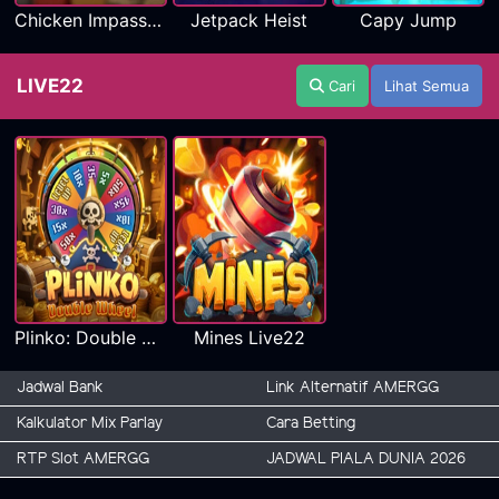
Chicken Impassable
Jetpack Heist
Capy Jump
LIVE22
Cari
Lihat Semua
Plinko: Double Wheel Live22
Mines Live22
Jadwal Bank
Link Alternatif AMERGG
Kalkulator Mix Parlay
Cara Betting
RTP Slot AMERGG
JADWAL PIALA DUNIA 2026