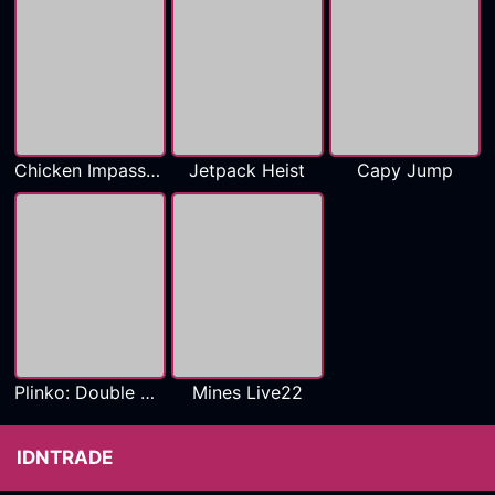
Chicken Impassable
Jetpack Heist
Capy Jump
Plinko: Double Wheel Live22
Mines Live22
IDNTRADE