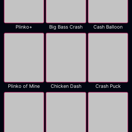
Plinko+
Big Bass Crash
Cash Balloon
Plinko of Mine
Chicken Dash
Crash Puck