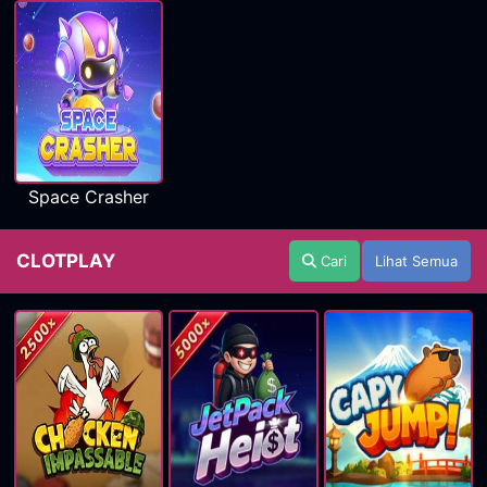
Space Crasher
CLOTPLAY
Cari
Lihat Semua