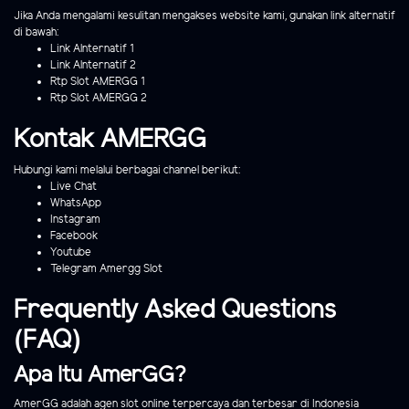
Jika Anda mengalami kesulitan mengakses website kami, gunakan link alternatif
di bawah:
Link Alnternatif 1
Link Alnternatif 2
Rtp Slot AMERGG 1
Rtp Slot AMERGG 2
Kontak AMERGG
Hubungi kami melalui berbagai channel berikut:
Live Chat
WhatsApp
Instagram
Facebook
Youtube
Telegram Amergg Slot
Frequently Asked Questions
(FAQ)
Apa Itu AmerGG?
AmerGG adalah agen slot online terpercaya dan terbesar di Indonesia