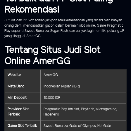
Rekomendasi
JP Slot dan PP Slot adalah jackpot atau kemenangan yang dicari oleh banyak
orang demi mendapatkan gacor dalam bermain slot online. Game Pragmatic
Play seperti Sweet Bonanza, Sugar Rush, dan banyak lagi memiliki peluang JP
yang tinggi di AmerGG.
Tentang Situs Judi Slot
Online AmerGG
Website
AmerGG
Mata Uang
Indonesian Rupiah (IDR)
Min Deposit
10.000 IDR
Provider Slot
Pragmatic Play, Idn slot, Playtech, Microgaming,
Terbaik
Habanero
Game Slot Terbaik
Sweet Bonanza, Gate of Olympus, Koi Gate