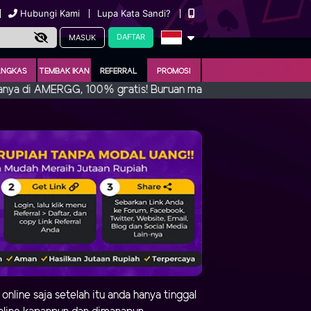
Hubungi Kami
Lupa Kata Sandi?
DAFTAR
ANGKAS
TEMBAK IKAN
REFERRAL
PROMOSI
Buruan main dan menangkan hadiahnya! Bonus Scatter Hitam | Ca
nline saja setelah itu anda hanya tinggal