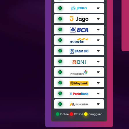
Online
Offline
Gangguan