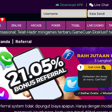
Download APK
Live Chat
O
S
IDNLIVE
ARCADE
POKER
TOGEL
LIVE CASINO
T
es terbaru GameCuan Eksklusif hanya di AMERGG, 100% gratis! 
randa
Referral
ferral system tidak dipungut biaya apapun. Hanya dengan modal o