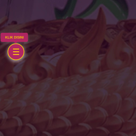
KLIK DISINI